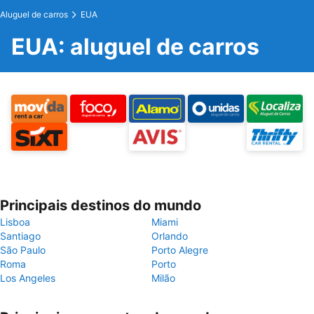
Aluguel de carros
EUA
EUA: aluguel de carros
Principais destinos do mundo
Lisboa
Miami
Santiago
Orlando
São Paulo
Porto Alegre
Roma
Porto
Los Angeles
Milão