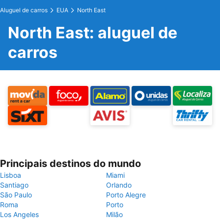
Aluguel de carros
EUA
North East
North East: aluguel de
carros
Principais destinos do mundo
Lisboa
Miami
Santiago
Orlando
São Paulo
Porto Alegre
Roma
Porto
Los Angeles
Milão