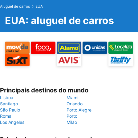
Aluguel de carros
EUA
EUA: aluguel de carros
Principais destinos do mundo
Lisboa
Miami
Santiago
Orlando
São Paulo
Porto Alegre
Roma
Porto
Los Angeles
Milão