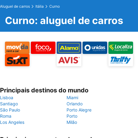
Aluguel de carros
Itália
Curno
Curno: aluguel de carros
Principais destinos do mundo
Lisboa
Miami
Santiago
Orlando
São Paulo
Porto Alegre
Roma
Porto
Los Angeles
Milão