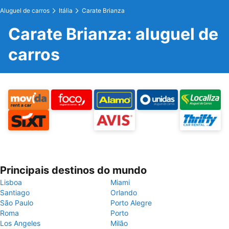
Aluguel de carros
Itália
Carate Brianza
Carate Brianza: aluguel de
carros
Principais destinos do mundo
Lisboa
Miami
Santiago
Orlando
São Paulo
Porto Alegre
Roma
Porto
Los Angeles
Milão