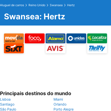
Aluguel de carros
Reino Unido
Swansea
Hertz
Swansea: Hertz
Principais destinos do mundo
Lisboa
Miami
Santiago
Orlando
São Paulo
Porto Alegre