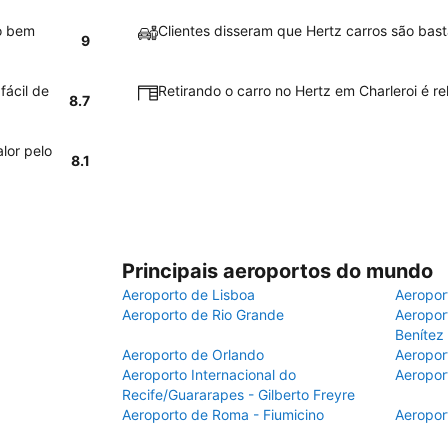
ão bem
Clientes disseram que Hertz carros são bast
9
fácil de
Retirando o carro no Hertz em Charleroi é re
8.7
lor pelo
8.1
Principais aeroportos do mundo
Aeroporto de Lisboa
Aeropor
Aeroporto de Rio Grande
Aeroport
Benítez
Aeroporto de Orlando
Aeropor
Aeroporto Internacional do
Aeropor
Recife/Guararapes - Gilberto Freyre
Aeroporto de Roma - Fiumicino
Aeropor