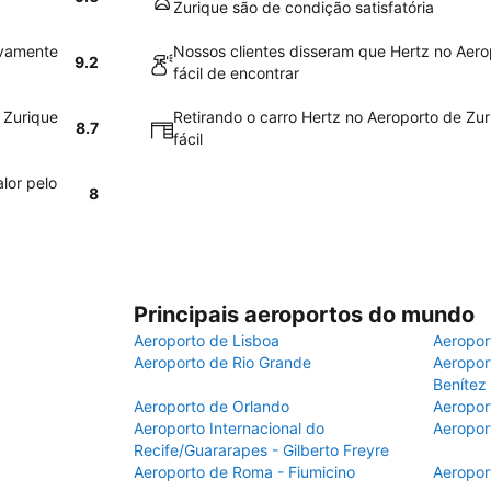
Zurique são de condição satisfatória
ivamente
Nossos clientes disseram que Hertz no Aero
9.2
fácil de encontrar
 Zurique
Retirando o carro Hertz no Aeroporto de Zur
8.7
fácil
lor pelo
8
Principais aeroportos do mundo
Aeroporto de Lisboa
Aeropor
Aeroporto de Rio Grande
Aeroport
Benítez
Aeroporto de Orlando
Aeropor
Aeroporto Internacional do
Aeropor
Recife/Guararapes - Gilberto Freyre
Aeroporto de Roma - Fiumicino
Aeropor