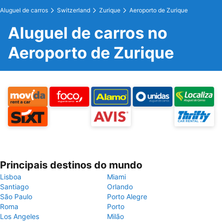
Aluguel de carros
Switzerland
Zurique
Aeroporto de Zurique
Aluguel de carros no
Aeroporto de Zurique
Principais destinos do mundo
Lisboa
Miami
Santiago
Orlando
São Paulo
Porto Alegre
Roma
Porto
Los Angeles
Milão