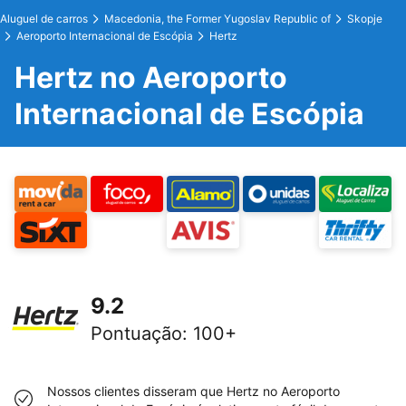
Aluguel de carros
Macedonia, the Former Yugoslav Republic of
Skopje
Aeroporto Internacional de Escópia
Hertz
Hertz no Aeroporto
Internacional de Escópia
9.2
Pontuação
:
100+
Nossos clientes disseram que Hertz no Aeroporto