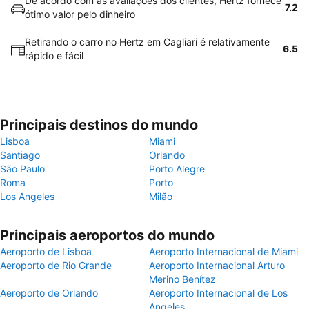
De acordo com as avaliações dos clientes, Hertz fornece
7.2
ótimo valor pelo dinheiro
Retirando o carro no Hertz em Cagliari é relativamente
6.5
rápido e fácil
Principais destinos do mundo
Lisboa
Miami
Santiago
Orlando
São Paulo
Porto Alegre
Roma
Porto
Los Angeles
Milão
Principais aeroportos do mundo
Aeroporto de Lisboa
Aeroporto Internacional de Miami
Aeroporto de Rio Grande
Aeroporto Internacional Arturo
Merino Benítez
Aeroporto de Orlando
Aeroporto Internacional de Los
Angeles