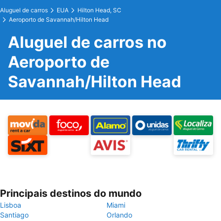
Aluguel de carros
EUA
Hilton Head, SC
Aeroporto de Savannah/Hilton Head
Aluguel de carros no
Aeroporto de
Savannah/Hilton Head
Principais destinos do mundo
Lisboa
Miami
Santiago
Orlando