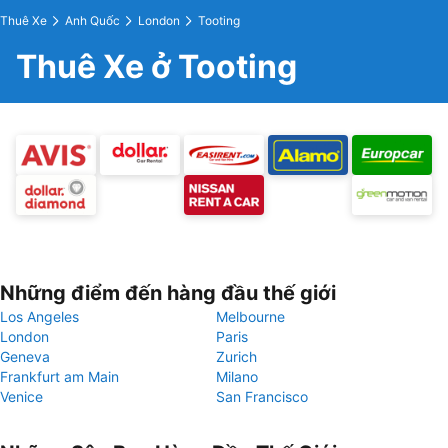
Thuê Xe
Anh Quốc
London
Tooting
Thuê Xe ở Tooting
Những điểm đến hàng đầu thế giới
Los Angeles
Melbourne
London
Paris
Geneva
Zurich
Frankfurt am Main
Milano
Venice
San Francisco