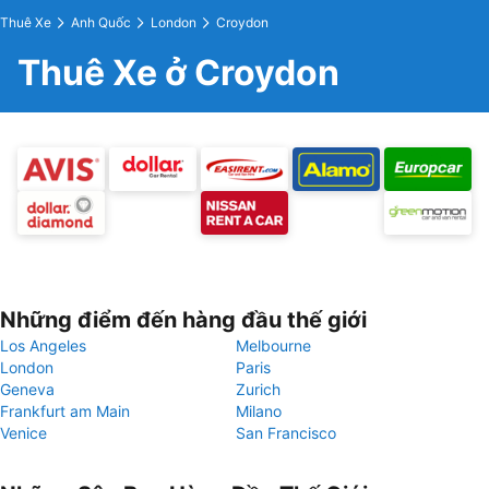
Thuê Xe
Anh Quốc
London
Croydon
Thuê Xe ở Croydon
Những điểm đến hàng đầu thế giới
Los Angeles
Melbourne
London
Paris
Geneva
Zurich
Frankfurt am Main
Milano
Venice
San Francisco