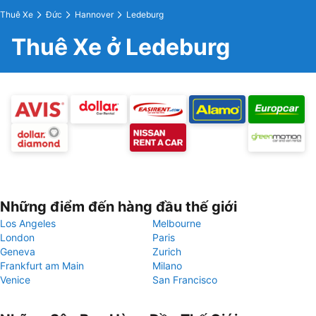
Thuê Xe
Đức
Hannover
Ledeburg
Thuê Xe ở Ledeburg
Những điểm đến hàng đầu thế giới
Los Angeles
Melbourne
London
Paris
Geneva
Zurich
Frankfurt am Main
Milano
Venice
San Francisco