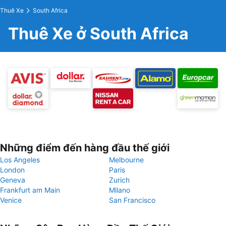
Thuê Xe
South Africa
Thuê Xe ở South Africa
Những điểm đến hàng đầu thế giới
Los Angeles
Melbourne
London
Paris
Geneva
Zurich
Frankfurt am Main
Milano
Venice
San Francisco