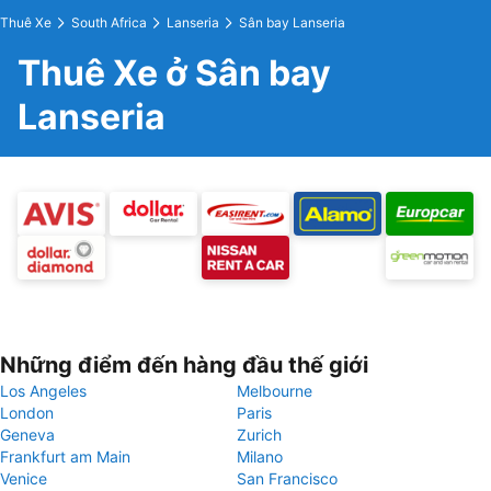
Thuê Xe
South Africa
Lanseria
Sân bay Lanseria
Thuê Xe ở Sân bay
Lanseria
Những điểm đến hàng đầu thế giới
Los Angeles
Melbourne
London
Paris
Geneva
Zurich
Frankfurt am Main
Milano
Venice
San Francisco