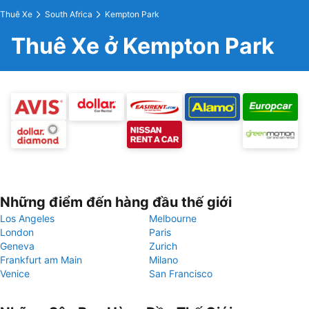
Thuê Xe
South Africa
Kempton Park
Thuê Xe ở Kempton Park
Những điểm đến hàng đầu thế giới
Los Angeles
Melbourne
London
Paris
Geneva
Zurich
Frankfurt am Main
Milano
Venice
San Francisco