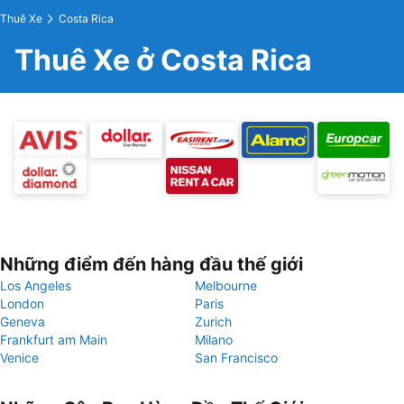
Thuê Xe
Costa Rica
Thuê Xe ở Costa Rica
Những điểm đến hàng đầu thế giới
Los Angeles
Melbourne
London
Paris
Geneva
Zurich
Frankfurt am Main
Milano
Venice
San Francisco