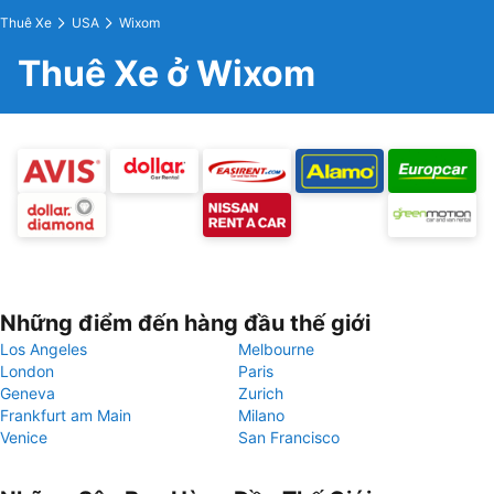
Thuê Xe
USA
Wixom
Thuê Xe ở Wixom
Những điểm đến hàng đầu thế giới
Los Angeles
Melbourne
London
Paris
Geneva
Zurich
Frankfurt am Main
Milano
Venice
San Francisco