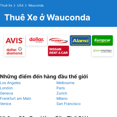
Thuê Xe
USA
Wauconda
Thuê Xe ở Wauconda
Những điểm đến hàng đầu thế giới
Los Angeles
Melbourne
London
Paris
Geneva
Zurich
Frankfurt am Main
Milano
Venice
San Francisco