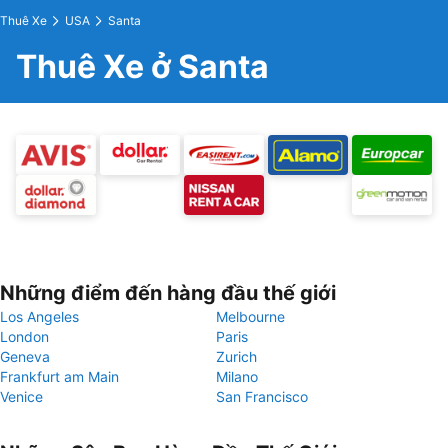
Thuê Xe
USA
Santa
Thuê Xe ở Santa
Những điểm đến hàng đầu thế giới
Los Angeles
Melbourne
London
Paris
Geneva
Zurich
Frankfurt am Main
Milano
Venice
San Francisco