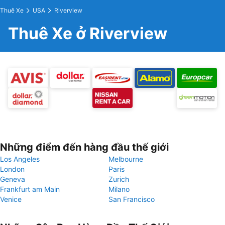
Thuê Xe
USA
Riverview
Thuê Xe ở Riverview
Những điểm đến hàng đầu thế giới
Los Angeles
Melbourne
London
Paris
Geneva
Zurich
Frankfurt am Main
Milano
Venice
San Francisco