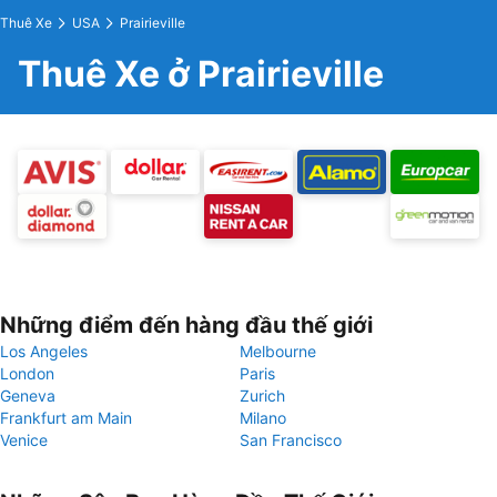
Thuê Xe
USA
Prairieville
Thuê Xe ở Prairieville
Những điểm đến hàng đầu thế giới
Los Angeles
Melbourne
London
Paris
Geneva
Zurich
Frankfurt am Main
Milano
Venice
San Francisco