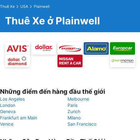
Thuê Xe
USA
Plainwell
Thuê Xe ở Plainwell
Những điểm đến hàng đầu thế giới
Los Angeles
Melbourne
London
Paris
Geneva
Zurich
Frankfurt am Main
Milano
Venice
San Francisco