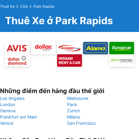
Thuê Xe
USA
Park Rapids
Thuê Xe ở Park Rapids
Những điểm đến hàng đầu thế giới
Los Angeles
Melbourne
London
Paris
Geneva
Zurich
Frankfurt am Main
Milano
Venice
San Francisco