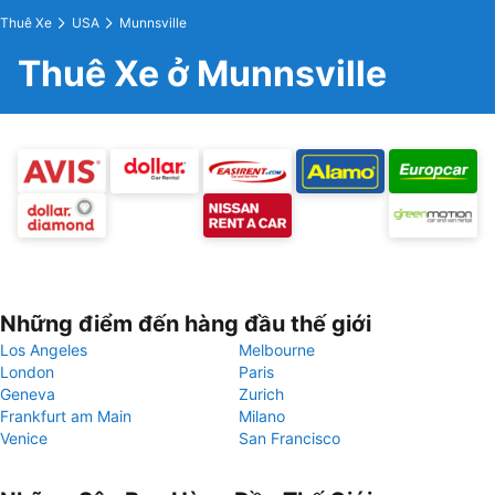
Thuê Xe
USA
Munnsville
Thuê Xe ở Munnsville
Những điểm đến hàng đầu thế giới
Los Angeles
Melbourne
London
Paris
Geneva
Zurich
Frankfurt am Main
Milano
Venice
San Francisco