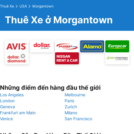
Thuê Xe
USA
Morgantown
Thuê Xe ở Morgantown
Những điểm đến hàng đầu thế giới
Los Angeles
Melbourne
London
Paris
Geneva
Zurich
Frankfurt am Main
Milano
Venice
San Francisco