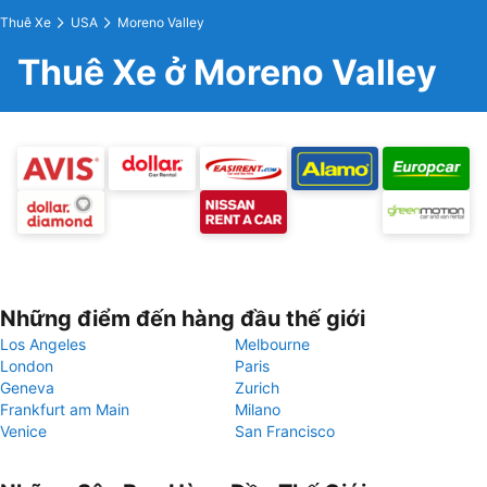
Thuê Xe
USA
Moreno Valley
Thuê Xe ở Moreno Valley
Những điểm đến hàng đầu thế giới
Los Angeles
Melbourne
London
Paris
Geneva
Zurich
Frankfurt am Main
Milano
Venice
San Francisco