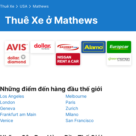
Thuê Xe
USA
Mathews
Thuê Xe ở Mathews
Những điểm đến hàng đầu thế giới
Los Angeles
Melbourne
London
Paris
Geneva
Zurich
Frankfurt am Main
Milano
Venice
San Francisco