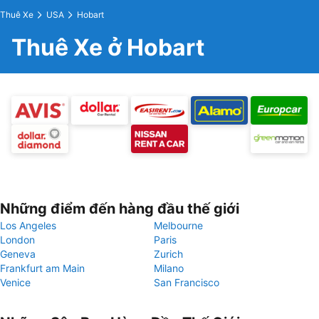
Thuê Xe
USA
Hobart
Thuê Xe ở Hobart
Những điểm đến hàng đầu thế giới
Los Angeles
Melbourne
London
Paris
Geneva
Zurich
Frankfurt am Main
Milano
Venice
San Francisco