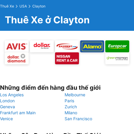
Thuê Xe
USA
Clayton
Thuê Xe ở Clayton
Những điểm đến hàng đầu thế giới
Los Angeles
Melbourne
London
Paris
Geneva
Zurich
Frankfurt am Main
Milano
Venice
San Francisco