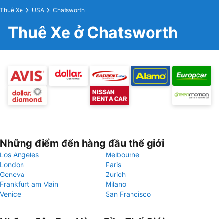
Thuê Xe
USA
Chatsworth
Thuê Xe ở Chatsworth
Những điểm đến hàng đầu thế giới
Los Angeles
Melbourne
London
Paris
Geneva
Zurich
Frankfurt am Main
Milano
Venice
San Francisco