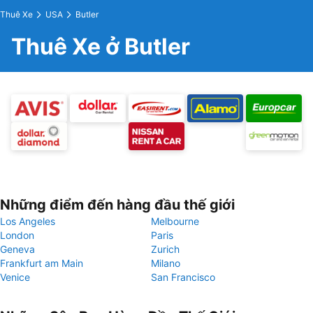
Thuê Xe
USA
Butler
Thuê Xe ở Butler
Những điểm đến hàng đầu thế giới
Los Angeles
Melbourne
London
Paris
Geneva
Zurich
Frankfurt am Main
Milano
Venice
San Francisco