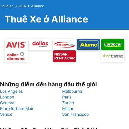
Thuê Xe
USA
Alliance
Thuê Xe ở Alliance
Những điểm đến hàng đầu thế giới
Los Angeles
Melbourne
London
Paris
Geneva
Zurich
Frankfurt am Main
Milano
Venice
San Francisco