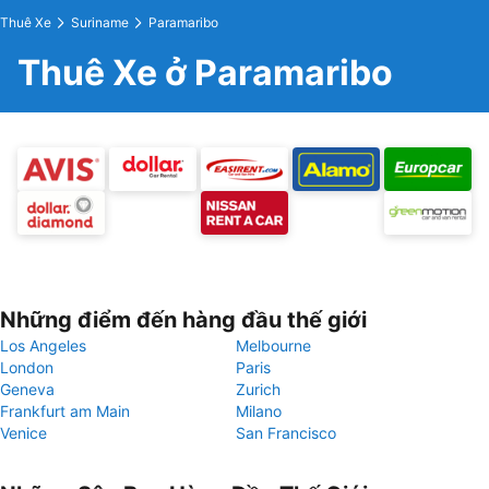
Thuê Xe
Suriname
Paramaribo
Thuê Xe ở Paramaribo
Những điểm đến hàng đầu thế giới
Los Angeles
Melbourne
London
Paris
Geneva
Zurich
Frankfurt am Main
Milano
Venice
San Francisco