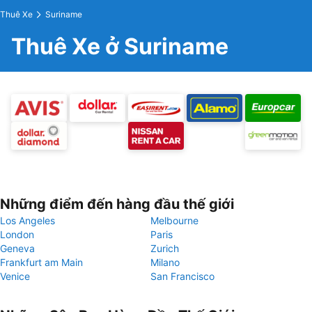
Thuê Xe
Suriname
Thuê Xe ở Suriname
Những điểm đến hàng đầu thế giới
Los Angeles
Melbourne
London
Paris
Geneva
Zurich
Frankfurt am Main
Milano
Venice
San Francisco