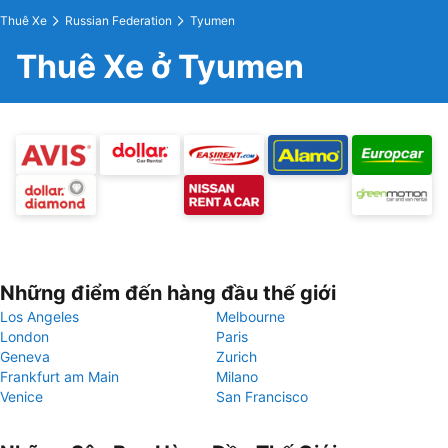
Thuê Xe
Russian Federation
Tyumen
Thuê Xe ở Tyumen
Những điểm đến hàng đầu thế giới
Los Angeles
Melbourne
London
Paris
Geneva
Zurich
Frankfurt am Main
Milano
Venice
San Francisco