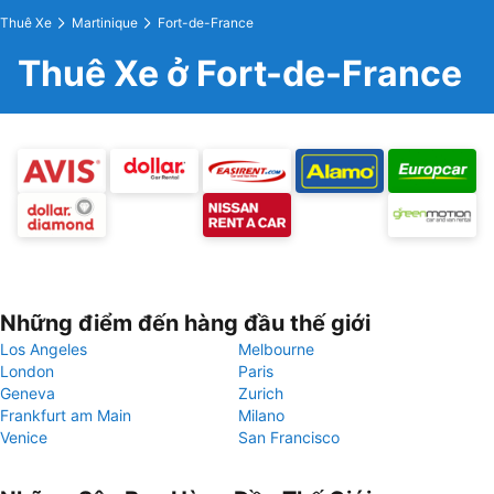
Thuê Xe
Martinique
Fort-de-France
Thuê Xe ở Fort-de-France
Những điểm đến hàng đầu thế giới
Los Angeles
Melbourne
London
Paris
Geneva
Zurich
Frankfurt am Main
Milano
Venice
San Francisco