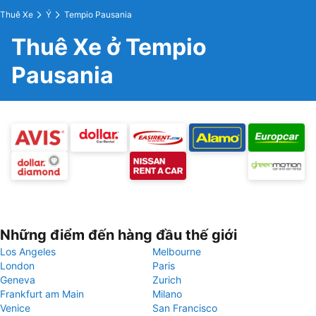
Thuê Xe
Ý
Tempio Pausania
Thuê Xe ở Tempio
Pausania
Những điểm đến hàng đầu thế giới
Los Angeles
Melbourne
London
Paris
Geneva
Zurich
Frankfurt am Main
Milano
Venice
San Francisco