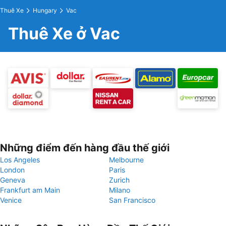
Thuê Xe
Hungary
Vac
Thuê Xe ở Vac
Những điểm đến hàng đầu thế giới
Los Angeles
Melbourne
London
Paris
Geneva
Zurich
Frankfurt am Main
Milano
Venice
San Francisco