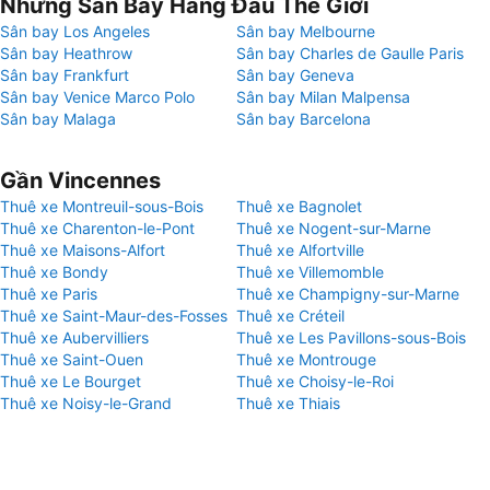
Những Sân Bay Hàng Đầu Thế Giới
Sân bay Los Angeles
Sân bay Melbourne
Sân bay Heathrow
Sân bay Charles de Gaulle Paris
Sân bay Frankfurt
Sân bay Geneva
Sân bay Venice Marco Polo
Sân bay Milan Malpensa
Sân bay Malaga
Sân bay Barcelona
Gần Vincennes
Thuê xe Montreuil-sous-Bois
Thuê xe Bagnolet
Thuê xe Charenton-le-Pont
Thuê xe Nogent-sur-Marne
Thuê xe Maisons-Alfort
Thuê xe Alfortville
Thuê xe Bondy
Thuê xe Villemomble
Thuê xe Paris
Thuê xe Champigny-sur-Marne
Thuê xe Saint-Maur-des-Fosses
Thuê xe Créteil
Thuê xe Aubervilliers
Thuê xe Les Pavillons-sous-Bois
Thuê xe Saint-Ouen
Thuê xe Montrouge
Thuê xe Le Bourget
Thuê xe Choisy-le-Roi
Thuê xe Noisy-le-Grand
Thuê xe Thiais