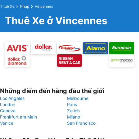
Thuê Xe
Pháp
Vincennes
Thuê Xe ở Vincennes
Những điểm đến hàng đầu thế giới
Los Angeles
Melbourne
London
Paris
Geneva
Zurich
Frankfurt am Main
Milano
Venice
San Francisco