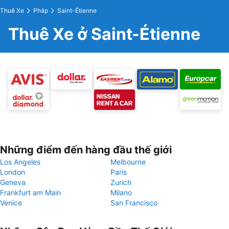
Thuê Xe
Pháp
Saint-Étienne
Thuê Xe ở Saint-Étienne
Những điểm đến hàng đầu thế giới
Los Angeles
Melbourne
London
Paris
Geneva
Zurich
Frankfurt am Main
Milano
Venice
San Francisco