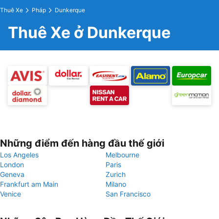
Thuê Xe
Pháp
Dunkerque
Thuê Xe ở Dunkerque
Những điểm đến hàng đầu thế giới
Los Angeles
Melbourne
London
Paris
Geneva
Zurich
Frankfurt am Main
Milano
Venice
San Francisco