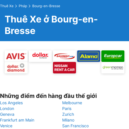
Thuê Xe
Pháp
Bourg-en-Bresse
Thuê Xe ở Bourg-en-
Bresse
Những điểm đến hàng đầu thế giới
Los Angeles
Melbourne
London
Paris
Geneva
Zurich
Frankfurt am Main
Milano
Venice
San Francisco