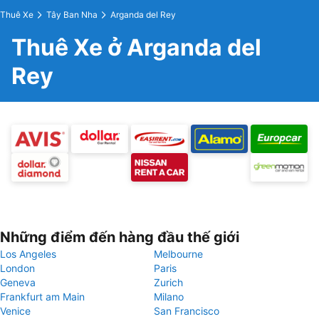
Thuê Xe
Tây Ban Nha
Arganda del Rey
Thuê Xe ở Arganda del
Rey
Những điểm đến hàng đầu thế giới
Los Angeles
Melbourne
London
Paris
Geneva
Zurich
Frankfurt am Main
Milano
Venice
San Francisco