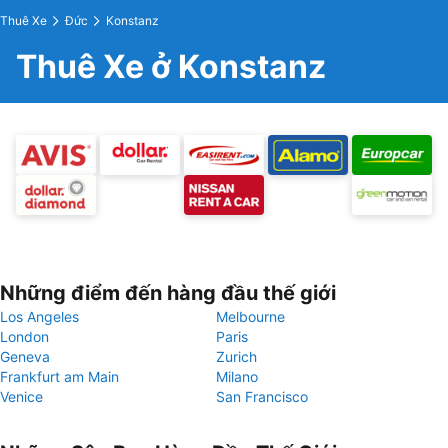
Thuê Xe
Đức
Konstanz
Thuê Xe ở Konstanz
Những điểm đến hàng đầu thế giới
Los Angeles
Melbourne
London
Paris
Geneva
Zurich
Frankfurt am Main
Milano
Venice
San Francisco