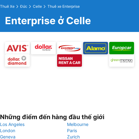
Thuê Xe
Đức
Celle
Thuê xe Enterprise
Enterprise ở Celle
Những điểm đến hàng đầu thế giới
Los Angeles
Melbourne
London
Paris
Geneva
Zurich