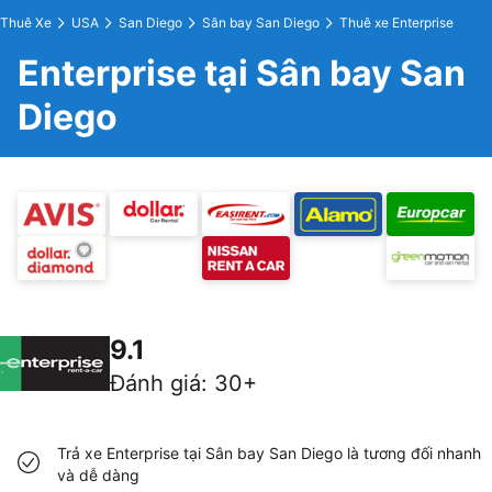
Thuê Xe
USA
San Diego
Sân bay San Diego
Thuê xe Enterprise
Enterprise tại Sân bay San
Diego
9.1
Đánh giá
:
30+
Trả xe Enterprise tại Sân bay San Diego là tương đối nhanh
và dễ dàng