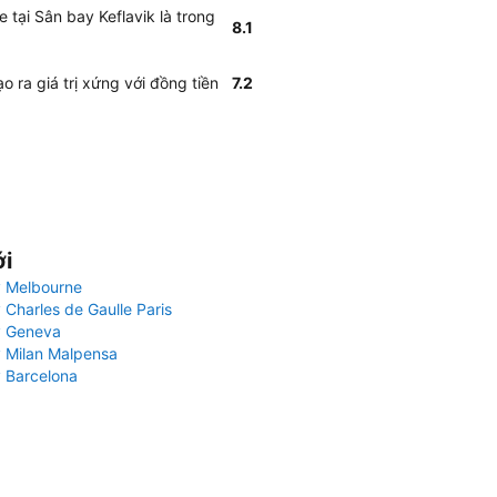
 tại Sân bay Keflavik là trong
8.1
 ra giá trị xứng với đồng tiền
7.2
ới
 Melbourne
 Charles de Gaulle Paris
y Geneva
 Milan Malpensa
 Barcelona